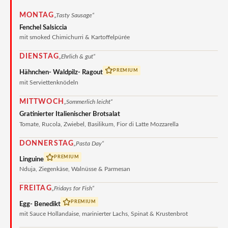
MONTAG
„Tasty Sausage“
Fenchel Salsiccia
mit smoked Chimichurri & Kartoffelpürée
DIENSTAG
„Ehrlich & gut“
PREMIUM
Hähnchen- Waldpilz- Ragout
mit Serviettenknödeln
MITTWOCH
„Sommerlich leicht“
Gratinierter Italienischer Brotsalat
Tomate, Rucola, Zwiebel, Basilikum, Fior di Latte Mozzarella
DONNERSTAG
„Pasta Day“
PREMIUM
Linguine
Nduja, Ziegenkäse, Walnüsse & Parmesan
FREITAG
„Fridays for Fish“
PREMIUM
Egg- Benedikt
mit Sauce Hollandaise, marinierter Lachs, Spinat & Krustenbrot