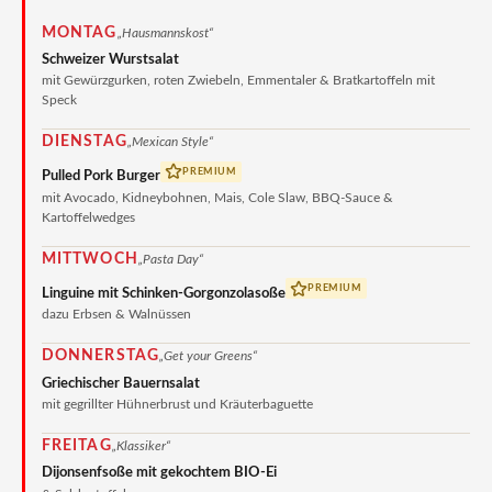
MONTAG
„Hausmannskost“
Schweizer Wurstsalat
mit Gewürzgurken, roten Zwiebeln, Emmentaler & Bratkartoffeln mit
Speck
DIENSTAG
„Mexican Style“
PREMIUM
Pulled Pork Burger
mit Avocado, Kidneybohnen, Mais, Cole Slaw, BBQ-Sauce &
Kartoffelwedges
MITTWOCH
„Pasta Day“
PREMIUM
Linguine mit Schinken-Gorgonzolasoße
dazu Erbsen & Walnüssen
DONNERSTAG
„Get your Greens“
Griechischer Bauernsalat
mit gegrillter Hühnerbrust und Kräuterbaguette
FREITAG
„Klassiker“
Dijonsenfsoße mit gekochtem BIO-Ei