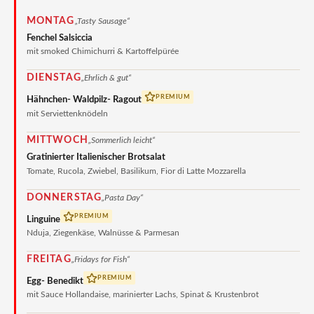
MONTAG
„Tasty Sausage“
Fenchel Salsiccia
mit smoked Chimichurri & Kartoffelpürée
DIENSTAG
„Ehrlich & gut“
PREMIUM
Hähnchen- Waldpilz- Ragout
mit Serviettenknödeln
MITTWOCH
„Sommerlich leicht“
Gratinierter Italienischer Brotsalat
Tomate, Rucola, Zwiebel, Basilikum, Fior di Latte Mozzarella
DONNERSTAG
„Pasta Day“
PREMIUM
Linguine
Nduja, Ziegenkäse, Walnüsse & Parmesan
FREITAG
„Fridays for Fish“
PREMIUM
Egg- Benedikt
mit Sauce Hollandaise, marinierter Lachs, Spinat & Krustenbrot