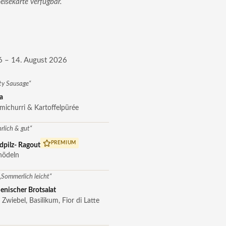
peisekarte verfügbar.
6 – 14. August 2026
ty Sausage“
a
michurri & Kartoffelpürée
hrlich & gut“
PREMIUM
pilz- Ragout
nödeln
„Sommerlich leicht“
lienischer Brotsalat
Zwiebel, Basilikum, Fior di Latte