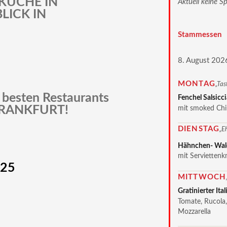
KÜCHE IN
Aktuell keine S
LICK IN
Stammessen
8. August 202
MONTAG
„Tas
r besten Restaurants
Fenchel Salsicci
 FRANKFURT!
mit smoked Chi
DIENSTAG
„E
Hähnchen- Wald
mit Serviettenk
025
MITTWOCH
Gratinierter Ita
Tomate, Rucola, 
Mozzarella