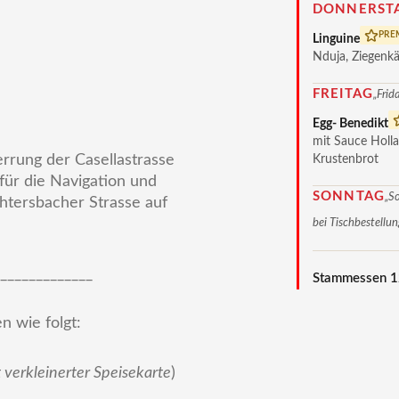
DONNERST
PRE
Linguine
Nduja, Ziegenk
FREITAG
„Frid
Egg- Benedikt
mit Sauce Holla
rrung der Casellastrasse
Krustenbrot
ür die Navigation und
SONNTAG
„S
htersbacher Strasse auf
bei Tischbestellu
_____________
Stammessen 1
n wie folgt:
verkleinerter Speisekarte
)