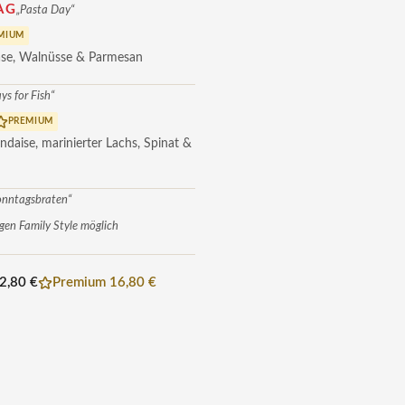
AG
„Pasta Day“
MIUM
äse, Walnüsse & Parmesan
ays for Fish“
PREMIUM
ndaise, marinierter Lachs, Spinat &
onntagsbraten“
ngen Family Style möglich
2,80 €
Premium 16,80 €